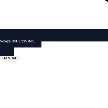
Volajte 0903 235 849
ZATVORIŤ
SLUŽBY
PREDAJ
O NÁS
KONTAKT