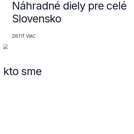
Náhradné diely pre celé
Slovensko
ZISTIŤ VIAC
kto sme
M-car
Firma M-car pôsobí na trhu s vysokozdvižnými vozíkmi
Balkancar od roku
2002
a zaoberá sa ich predajom a
kompletným servisom.
Na základe dlhoročných skúseností a bohatého rozsahu služieb